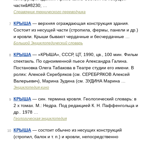
части&#8230; …
Справочник технического переводчика
КРЫША
— верхняя ограждающая конструкция здания.
7
Состоит из несущей части (стропила, фермы, панели и др.)
и кровли. Крыши бывают чердачные и бесчердачные …
Большой Энциклопедический словарь
КРЫША
— «КРЫША», СССР, ЦТ, 1990, цв., 100 мин. Фильм
8
спектакль. По одноименной пьесе Александра Галина.
Постановка Олега Табакова в Театре студии его имени. В
ролях: Алексей Серебряков (см. СЕРЕБРЯКОВ Алексей
Валерьевич), Марина Зудина (см. ЗУДИНА Марина …
Энциклопедия кино
КРЫША
— син. термина кровля. Геологический словарь: в
9
2 х томах. М.: Недра. Под редакцией К. Н. Паффенгольца и
др.. 1978 …
Геологическая энциклопедия
КРЫША
— состоит обычно из несущих конструкций
10
(стропил, балок и т. п.) и кровли, непосредственно