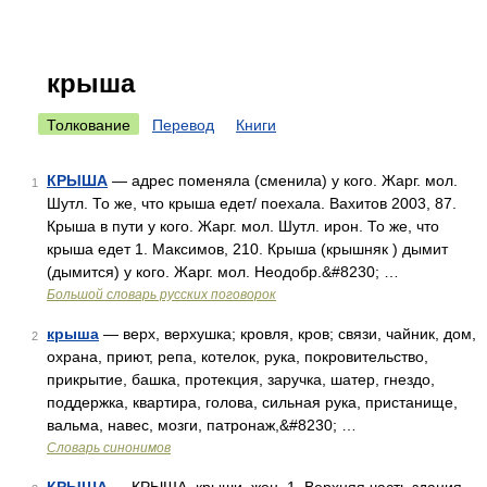
крыша
Толкование
Перевод
Книги
КРЫША
— адрес поменяла (сменила) у кого. Жарг. мол.
1
Шутл. То же, что крыша едет/ поехала. Вахитов 2003, 87.
Крыша в пути у кого. Жарг. мол. Шутл. ирон. То же, что
крыша едет 1. Максимов, 210. Крыша (крышняк ) дымит
(дымится) у кого. Жарг. мол. Неодобр.&#8230; …
Большой словарь русских поговорок
крыша
— верх, верхушка; кровля, кров; связи, чайник, дом,
2
охрана, приют, репа, котелок, рука, покровительство,
прикрытие, башка, протекция, заручка, шатер, гнездо,
поддержка, квартира, голова, сильная рука, пристанище,
вальма, навес, мозги, патронаж,&#8230; …
Словарь синонимов