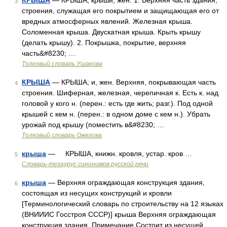
КРЫША
— КРЫША, крыши, жен. 1. Верхняя часть здания,
3
строения, служащая его покрытием и защищающая его от
вредных атмосферных явлений. Железная крыша.
Соломенная крыша. Двускатная крыша. Крыть крышу
(делать крышу). 2. Покрышка, покрытие, верхняя
часть&#8230; …
Толковый словарь Ушакова
КРЫША
— КРЫША, и, жен. Верхняя, покрывающая часть
4
строения. Шиферная, железная, черепичная к. Есть к. над
головой у кого н. (перен.: есть где жить; разг.). Под одной
крышей с кем н. (перен.: в одном доме с кем н.). Убрать
урожай под крышу (поместить в&#8230; …
Толковый словарь Ожегова
крыша
— КРЫША, книжн. кровля, устар. кров …
5
Словарь-тезаурус синонимов русской речи
крыша
— Верхняя ограждающая конструкция здания,
6
состоящая из несущих конструкций и кровли
[Терминологический словарь по строительству на 12 языках
(ВНИИИС Госстроя СССР)] крыша Верхняя ограждающая
конструкция здания. Примечание Состоит из несущей