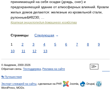
принимающей на себя осадки (дождь, снег) и
предохраняющей здание от атмосферных влияний. Кровли
жилых домов делаются: железные из кровельной стали,
рулонные&#8230; …
Краткая энциклопедия домашнего хозяйства
Страницы
Следующая
→
1
2
3
4
5
6
7
8
9
10
11
12
13
© Академик, 2000-2026
18+
Обратная связь:
Техподдержка
,
Реклама на сайте
👣 Путешествия
Экспорт словарей на сайты
, сделанные на PHP,
Joomla,
Drupal,
WordPress, MODx.